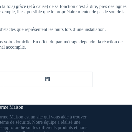
 fois) grâce (et à cause) de sa fonction c’est-à-dire, près des lignes
xemple, il est possible que le propriétaire n’entende pas le son de la
bstacles que représentent les murs lors d’une installation.
pas votre domicile. En effet, du paramétrage dépendra la réaction de
mal accomplie.
larme Maison
arme Maison est un site qui vous aide à trouver
tème de sécurité. Notre équipe a réalisé une
 approfondie sur les différents produits et nous