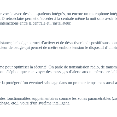
se vocale avec des haut-parleurs intégrés, ou encore un microphone inté
 LCD rétroéclairé permet d’accéder à la centrale même la nuit sans avoir b
teractions entre la centrale et l’installateur.
ce, le badge permet d’activer et de désactiver le dispositif sans pour a
lecteur de badge qui permet de mettre en/hors tension le dispositif d’un 
me pour optimiser la sécurité. On parle de transmission radio, de transmi
ison téléphonique et envoyer des messages d’alerte aux numéros préalab
 la protéger d’un éventuel sabotage dans un premier temps mais aussi af
e des fonctionnalités supplémentaires comme les zones paramétrables (zon
chage, etc.), voire d’un système intelligent.