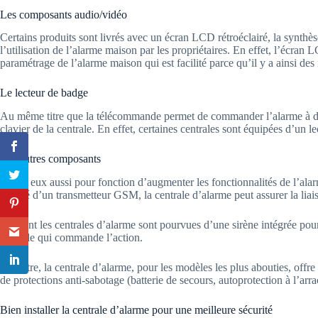
Les composants audio/vidéo
Certains produits sont livrés avec un écran LCD rétroéclairé, la synthè
l’utilisation de l’alarme maison par les propriétaires. En effet, l’écran
paramétrage de l’alarme maison qui est facilité parce qu’il y a ainsi des in
Le lecteur de badge
Au même titre que la télécommande permet de commander l’alarme à distan
clavier de la centrale. En effet, certaines centrales sont équipées d’un 
Les autres composants
Ils ont eux aussi pour fonction d’augmenter les fonctionnalités de l’alar
équipé d’un transmetteur GSM, la centrale d’alarme peut assurer la lia
Souvent les centrales d’alarme sont pourvues d’une sirène intégrée pour
centrale qui commande l’action.
En outre, la centrale d’alarme, pour les modèles les plus abouties, offr
de protections anti-sabotage (batterie de secours, autoprotection à l’arra
Bien installer la centrale d’alarme pour une meilleure sécurité