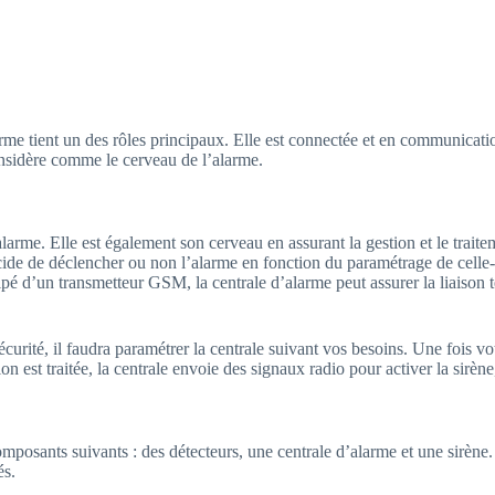
tecteurs
Installer son alarme
Prix d’une alarme
rme tient un des rôles principaux. Elle est connectée et en communicati
nsidère comme le cerveau de l’alarme.
me. Elle est également son cerveau en assurant la gestion et le traiteme
écide de déclencher ou non l’alarme en fonction du paramétrage de celle-c
quipé d’un transmetteur GSM, la centrale d’alarme peut assurer la liais
curité, il faudra paramétrer la centrale suivant vos besoins. Une fois vo
ation est traitée, la centrale envoie des signaux radio pour activer la si
omposants suivants : des détecteurs, une centrale d’alarme et une sirène.
és.