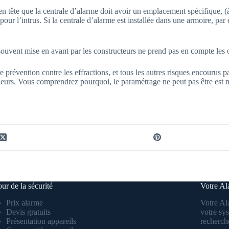
tête que la centrale d’alarme doit avoir un emplacement spécifique, (à la
ur l’intrus. Si la centrale d’alarme est installée dans une armoire, par e
 souvent mise en avant par les constructeurs ne prend pas en compte les o
e prévention contre les effractions, et tous les autres risques encourus 
leurs. Vous comprendrez pourquoi, le paramétrage ne peut pas être est 
ur de la sécurité
Votre A
Prix alarme
Votre Al
Devis gratuits
votre sys
Présentation appareils
recherche